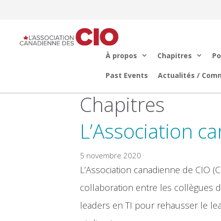
Aller
au
contenu
À propos
Chapitres
Po
Past Events
Actualités / Com
Chapitres
L’Association c
5 novembre 2020
L’Association canadienne de CIO (C
collaboration entre les collègues d
leaders en TI pour rehausser le le