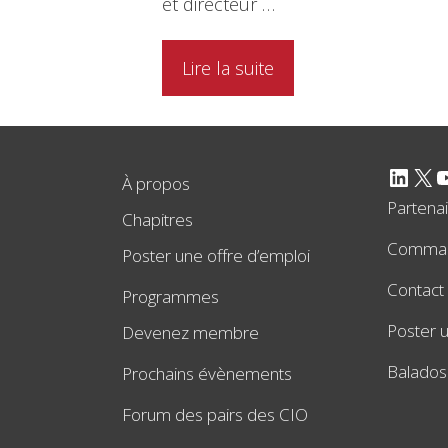
et directeur …
Lire la suite
LinkedIn
X
YouTube
À propos
Partena
Chapitres
Comman
Poster une offre d’emploi
Contact
Programmes
Poster u
Devenez membre
Balados
Prochains évènements
Forum des pairs des CIO